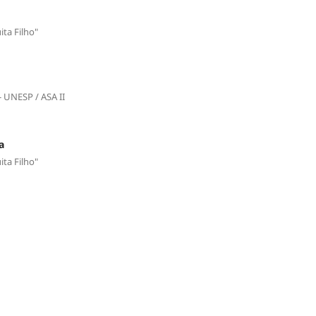
ita Filho"
 UNESP / ASA II
a
ita Filho"