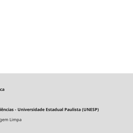
ica
ncias - Universidade Estadual Paulista (UNESP)
argem Limpa