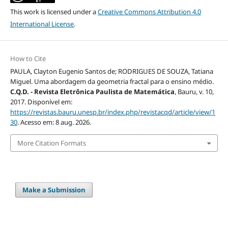
This work is licensed under a
Creative Commons Attribution 4.0
International License
.
How to Cite
PAULA, Clayton Eugenio Santos de; RODRIGUES DE SOUZA, Tatiana
Miguel. Uma abordagem da geometria fractal para o ensino médio.
C.Q.D. - Revista Eletrônica Paulista de Matemática
, Bauru, v. 10,
2017. Disponível em:
https://revistas.bauru.unesp.br/index.php/revistacqd/article/view/1
30
. Acesso em: 8 aug. 2026.
More Citation Formats
Make a Submission