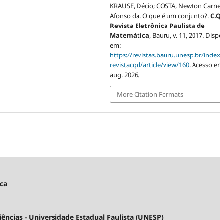
KRAUSE, Décio; COSTA, Newton Carne
Afonso da. O que é um conjunto?.
C.Q
Revista Eletrônica Paulista de
Matemática
, Bauru, v. 11, 2017. Disp
em:
https://revistas.bauru.unesp.br/inde
revistacqd/article/view/160
. Acesso e
aug. 2026.
More Citation Formats
ica
ncias - Universidade Estadual Paulista (UNESP)