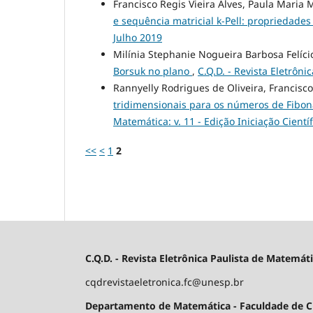
Francisco Regis Vieira Alves, Paula Maria
e sequência matricial k-Pell: propriedades
Julho 2019
Milínia Stephanie Nogueira Barbosa Felício,
Borsuk no plano
,
C.Q.D. - Revista Eletrôni
Rannyelly Rodrigues de Oliveira, Francisco
tridimensionais para os números de Fibo
Matemática: v. 11 - Edição Iniciação Cient
<<
<
1
2
C.Q.D. - Revista Eletrônica Paulista de Matemát
cqdrevistaeletronica.fc@unesp.br
Departamento de Matemática - Faculdade de Ciê