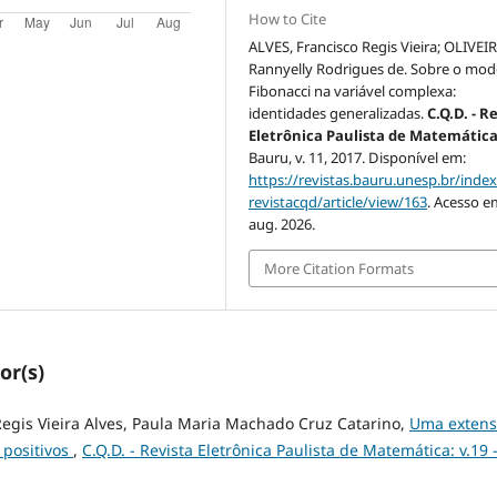
How to Cite
ALVES, Francisco Regis Vieira; OLIVEIR
Rannyelly Rodrigues de. Sobre o mod
Fibonacci na variável complexa:
identidades generalizadas.
C.Q.D. - R
Eletrônica Paulista de Matemátic
Bauru, v. 11, 2017. Disponível em:
https://revistas.bauru.unesp.br/inde
revistacqd/article/view/163
. Acesso e
aug. 2026.
More Citation Formats
or(s)
egis Vieira Alves, Paula Maria Machado Cruz Catarino,
Uma exten
 positivos
,
C.Q.D. - Revista Eletrônica Paulista de Matemática: v.19 