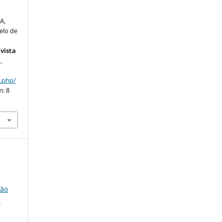
A,
elo de
evista
a
,
x.php/
m: 8
são
-