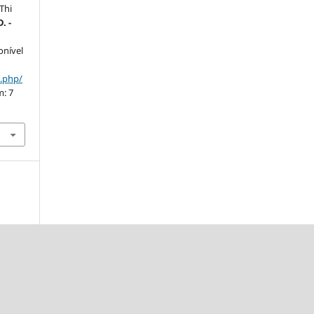
Thi
. -
onível
x.php/
m: 7