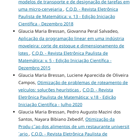
modelos de transporte e de designação de tarefas em
uma micro-cervejaria
,
C.Q.D. - Revista Eletrônica
Paulista de Matemática: v. 13 - Edição Iniciação
Científica - Dezembro 2018
Glaucia Maria Bressan, Giovanna Peral Salvadeo,
Aplicação da programação linear em uma indústria
moveleira: corte de estoque e dimensionamento de
lotes
,
C.Q.D. - Revista Eletrônica Paulista de
Matemática: v. 5 - Edição Iniciação Científica -
Dezembro 2015
Glaucia Maria Bressan, Luciene Aparecida de Oliveira
Campos,
Otimização de problemas de roteamento de
veículos: soluções heurísticas
,
C.Q.D. - Revista
Eletrônica Paulista de Matemática: v.18 - Edição
Iniciação Científica - Julho 2020
Glaucia Maria Bressan, Pedro Augusto Mazini dos
Santos, Nayara Bibiano Zebedif,
Otimização da
Produ¸c˜ao dos alimentos de um restaurante universit
´ario
,
C.Q.D. - Revista Eletrônica Paulista de