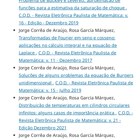
Problema de Buckley e Leverett: aproximação de
funções para a estimativa da saturação de choque
,
C.Q.D. - Revista Eletrônica Paulista de Matemática: v.
16 - Edição - Dezembro 2019
Jorge Corrêa de Araújo, Rosa García Márquez,
Transformadas de Fourier em seno e cosseno:
aplicações no cálculo integral e na equação de
Laplace
,
C.Q.D. - Revista Eletrônica Paulista de
Matemática: v. 11 - Dezembro 2017
Jorge Corrêa de Araújo, Rosa García Márquez,
Soluções de alguns problemas da equação de Burgers
unidimensional
,
C.Q.D. - Revista Eletrônica Paulista de
Matemática: v. 15 - Julho 2019
Jorge Corrêa de Araújo, Rosa García Márquez,
Distribuição de temperaturas em cilindros circulares
infinitos: alguns casos de importância prática
,
C.Q.D. -
Revista Eletrônica Paulista de Matemática: v. 21 -
Edição Dezembro 2021
Jorge Corrêa de Araújo, Rosa García Márquez,