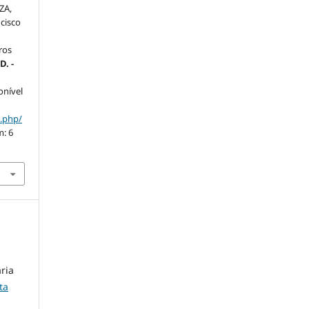
ZA,
cisco
ros
D. -
onível
x.php/
m: 6
ria
ta