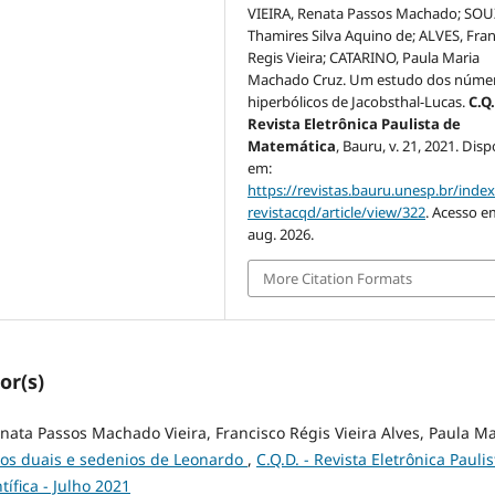
VIEIRA, Renata Passos Machado; SOU
Thamires Silva Aquino de; ALVES, Fran
Regis Vieira; CATARINO, Paula Maria
Machado Cruz. Um estudo dos núme
hiperbólicos de Jacobsthal-Lucas.
C.Q.
Revista Eletrônica Paulista de
Matemática
, Bauru, v. 21, 2021. Disp
em:
https://revistas.bauru.unesp.br/inde
revistacqd/article/view/322
. Acesso e
aug. 2026.
More Citation Formats
or(s)
ata Passos Machado Vieira, Francisco Régis Vieira Alves, Paula Ma
dos duais e sedenios de Leonardo
,
C.Q.D. - Revista Eletrônica Paulis
tífica - Julho 2021