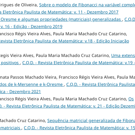
drigues de Oliveira,
Sobre o modelo de Fibonacci na variável compl
ta Eletrônica Paulista de Matemática: v. 11 - Dezembro 2017
 Oresme e algumas propriedades (matriciais) generalizadas
,
C.Q.D
 v. 16 - Edição - Dezembro 2019
ncisco Régis Vieira Alves, Paula Maria Machado Cruz Catarino,
Revista Eletrônica Paulista de Matemática: v.18 - Edição Iniciação
egis Vieira Alves, Paula Maria Machado Cruz Catarino,
Uma exten
 positivos
,
C.Q.D. - Revista Eletrônica Paulista de Matemática: v.19 
ata Passos Machado Vieira, Francisco Régis Vieira Alves, Paula Ma
idos de k-Mersenne e k-Oresme
,
C.Q.D. - Revista Eletrônica Paulist
ífica - Dezembro 2021
ancisco Régis Vieira Alves, Paula Maria Machado Cruz Catarino,
Os
D. - Revista Eletrônica Paulista de Matemática: v. 21 - Edição Deze
 Machado Cruz Catarino,
Sequência matricial generalizada de Fibon
 matriciais
,
C.Q.D. - Revista Eletrônica Paulista de Matemática: v. 15