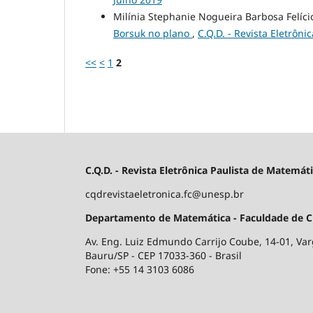
Milínia Stephanie Nogueira Barbosa Felício,
Borsuk no plano
,
C.Q.D. - Revista Eletrôni
<<
<
1
2
C.Q.D. - Revista Eletrônica Paulista de Matemát
cqdrevistaeletronica.fc@unesp.br
Departamento de Matemática - Faculdade de Ciê
Av. Eng. Luiz Edmundo Carrijo Coube, 14-01, V
Bauru/SP - CEP 17033-360 - Brasil
Fone: +55 14 3103 6086