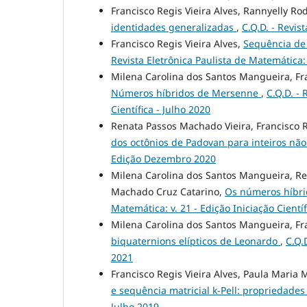
Francisco Regis Vieira Alves, Rannyelly Ro
identidades generalizadas
,
C.Q.D. - Revis
Francisco Regis Vieira Alves,
Sequência de
Revista Eletrônica Paulista de Matemática:
Milena Carolina dos Santos Mangueira, Fra
Números híbridos de Mersenne
,
C.Q.D. - 
Científica - Julho 2020
Renata Passos Machado Vieira, Francisco R
dos octônios de Padovan para inteiros não
Edição Dezembro 2020
Milena Carolina dos Santos Mangueira, Ren
Machado Cruz Catarino,
Os números híbr
Matemática: v. 21 - Edição Iniciação Cient
Milena Carolina dos Santos Mangueira, Fr
biquaternions elípticos de Leonardo
,
C.Q.
2021
Francisco Regis Vieira Alves, Paula Maria
e sequência matricial k-Pell: propriedades
Julho 2019