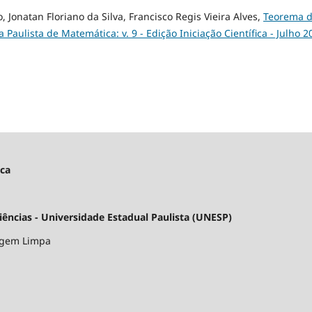
 Jonatan Floriano da Silva, Francisco Regis Vieira Alves,
Teorema 
ca Paulista de Matemática: v. 9 - Edição Iniciação Científica - Julho 2
ica
ncias - Universidade Estadual Paulista (UNESP)
argem Limpa