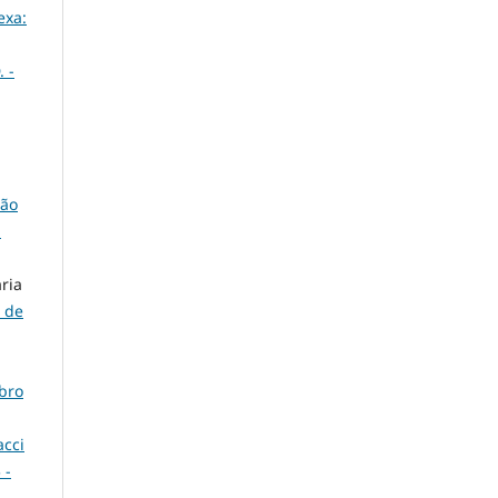
exa:
. -
são
-
ria
a de
mbro
acci
 -