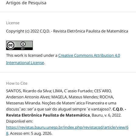
Artigos de Pesquisa
License
Copyright (c) 2022 C.Q.D. - Revista Eletrônica Paulista de Matemática
This work is licensed under a
Creative Commons Attribution 4.0
International License
.
How to Cite
SANTOS, Ricardo da Silva; LIMA, C´assio Furtado; CES´ARIO,
Anderson Antonio Alves; MAGELA, Mateus Mendes; ROCHA,
Messenas Miranda. Noções de Matem´atica Financeira e uma
discuss˜ao: ser´a que sair do aluguel sempre ´e vantajoso?.
C.Q.D. -
Revista Eletrônica Paulista de Matemática
, Bauru, v. 6, 2022.
Disponível em:
https://revistas.bauru.unesp.br/index.php/revistacqd/article/view/6
8
. Acesso em: 5 aug. 2026.