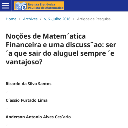
Home
/
Archives
/
v. 6 - Julho 2016
/
Artigos de Pesquisa
Noções de Matem´atica
Financeira e uma discuss˜ao: ser
´a que sair do aluguel sempre ´e
vantajoso?
Ricardo da Silva Santos
,
C´assio Furtado Lima
,
Anderson Antonio Alves Ces´ario
,