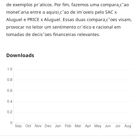
de exemplos pr´aticos. Por fim, fazemos uma compara¸c˜ao
monet´aria entre a aquisi¸c˜ao de im´oveis pelo SAC x
Aluguel e PRICE x Aluguel. Essas duas compara¸c˜oes visam,
provocar no leitor um sentimento cr´ıtico e racional em
tomadas de decis˜oes financeiras relevantes.
Downloads