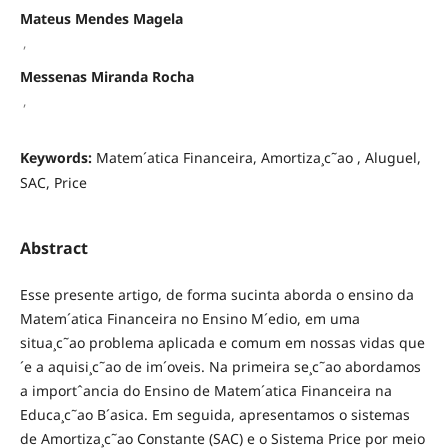
Mateus Mendes Magela
,
Messenas Miranda Rocha
,
Keywords:
Matem´atica Financeira, Amortiza¸c˜ao , Aluguel,
SAC, Price
Abstract
Esse presente artigo, de forma sucinta aborda o ensino da
Matem´atica Financeira no Ensino M´edio, em uma
situa¸c˜ao problema aplicada e comum em nossas vidas que
´e a aquisi¸c˜ao de im´oveis. Na primeira se¸c˜ao abordamos
a importˆancia do Ensino de Matem´atica Financeira na
Educa¸c˜ao B´asica. Em seguida, apresentamos o sistemas
de Amortiza¸c˜ao Constante (SAC) e o Sistema Price por meio