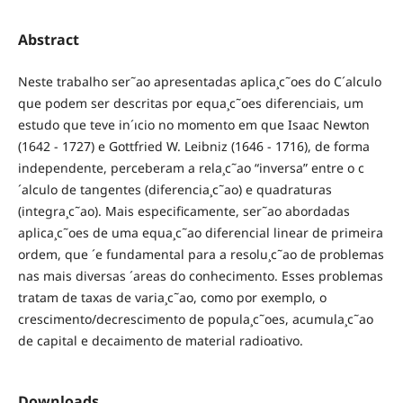
Abstract
Neste trabalho ser˜ao apresentadas aplica¸c˜oes do C´alculo
que podem ser descritas por equa¸c˜oes diferenciais, um
estudo que teve in´ıcio no momento em que Isaac Newton
(1642 - 1727) e Gottfried W. Leibniz (1646 - 1716), de forma
independente, perceberam a rela¸c˜ao “inversa” entre o c
´alculo de tangentes (diferencia¸c˜ao) e quadraturas
(integra¸c˜ao). Mais especificamente, ser˜ao abordadas
aplica¸c˜oes de uma equa¸c˜ao diferencial linear de primeira
ordem, que ´e fundamental para a resolu¸c˜ao de problemas
nas mais diversas ´areas do conhecimento. Esses problemas
tratam de taxas de varia¸c˜ao, como por exemplo, o
crescimento/decrescimento de popula¸c˜oes, acumula¸c˜ao
de capital e decaimento de material radioativo.
Downloads