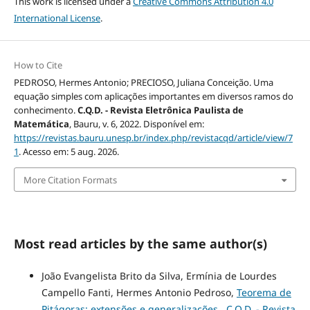
This work is licensed under a
Creative Commons Attribution 4.0
International License
.
How to Cite
PEDROSO, Hermes Antonio; PRECIOSO, Juliana Conceição. Uma
equação simples com aplicações importantes em diversos ramos do
conhecimento.
C.Q.D. - Revista Eletrônica Paulista de
Matemática
, Bauru, v. 6, 2022. Disponível em:
https://revistas.bauru.unesp.br/index.php/revistacqd/article/view/7
1
. Acesso em: 5 aug. 2026.
More Citation Formats
Most read articles by the same author(s)
João Evangelista Brito da Silva, Ermínia de Lourdes
Campello Fanti, Hermes Antonio Pedroso,
Teorema de
Pitágoras: extensões e generalizações
,
C.Q.D. - Revista