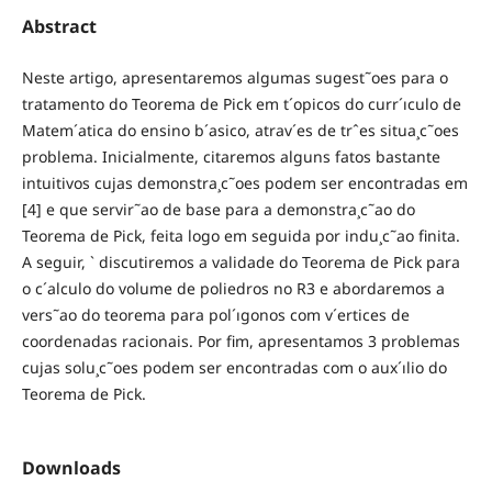
Abstract
Neste artigo, apresentaremos algumas sugest˜oes para o
tratamento do Teorema de Pick em t´opicos do curr´ıculo de
Matem´atica do ensino b´asico, atrav´es de trˆes situa¸c˜oes
problema. Inicialmente, citaremos alguns fatos bastante
intuitivos cujas demonstra¸c˜oes podem ser encontradas em
[4] e que servir˜ao de base para a demonstra¸c˜ao do
Teorema de Pick, feita logo em seguida por indu¸c˜ao finita.
A seguir, ` discutiremos a validade do Teorema de Pick para
o c´alculo do volume de poliedros no R3 e abordaremos a
vers˜ao do teorema para pol´ıgonos com v´ertices de
coordenadas racionais. Por fim, apresentamos 3 problemas
cujas solu¸c˜oes podem ser encontradas com o aux´ılio do
Teorema de Pick.
Downloads