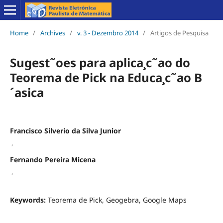
Home
/
Archives
/
v. 3 - Dezembro 2014
/
Artigos de Pesquisa
Sugest˜oes para aplica¸c˜ao do
Teorema de Pick na Educa¸c˜ao B
´asica
Francisco Silverio da Silva Junior
,
Fernando Pereira Micena
,
Keywords:
Teorema de Pick, Geogebra, Google Maps