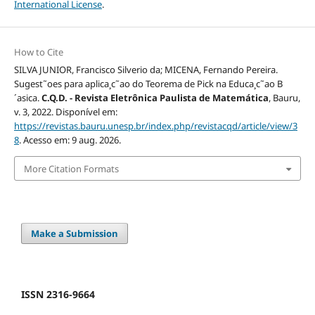
International License
.
How to Cite
SILVA JUNIOR, Francisco Silverio da; MICENA, Fernando Pereira.
Sugest˜oes para aplica¸c˜ao do Teorema de Pick na Educa¸c˜ao B
´asica.
C.Q.D. - Revista Eletrônica Paulista de Matemática
, Bauru,
v. 3, 2022. Disponível em:
https://revistas.bauru.unesp.br/index.php/revistacqd/article/view/3
8
. Acesso em: 9 aug. 2026.
More Citation Formats
Make a Submission
ISSN 2316-9664