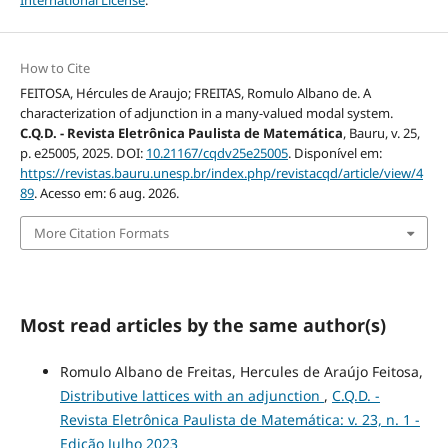
How to Cite
FEITOSA, Hércules de Araujo; FREITAS, Romulo Albano de. A
characterization of adjunction in a many-valued modal system.
C.Q.D. - Revista Eletrônica Paulista de Matemática
, Bauru, v. 25,
p. e25005, 2025. DOI:
10.21167/cqdv25e25005
. Disponível em:
https://revistas.bauru.unesp.br/index.php/revistacqd/article/view/4
89
. Acesso em: 6 aug. 2026.
More Citation Formats
Most read articles by the same author(s)
Romulo Albano de Freitas, Hercules de Araújo Feitosa,
Distributive lattices with an adjunction
,
C.Q.D. -
Revista Eletrônica Paulista de Matemática: v. 23, n. 1 -
Edição Julho 2023