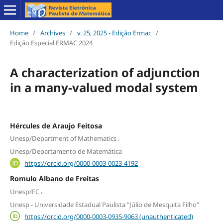
Home
/
Archives
/
v. 25, 2025 - Edição Ermac
/
Edição Especial ERMAC 2024
A characterization of adjunction
in a many-valued modal system
Hércules de Araujo Feitosa
,
Unesp/Department of Mathematics
Unesp/Departamento de Matemática
https://orcid.org/0000-0003-0023-4192
Romulo Albano de Freitas
,
Unesp/FC
Unesp - Universidade Estadual Paulista "Júlio de Mesquita Filho"
https://orcid.org/0000-0003-0935-9063 (unauthenticated)