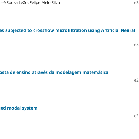
osé Sousa Leão, Felipe Melo Silva
e2
res subjected to crossflow microfiltration using Artificial Neural
e2
oposta de ensino através da modelagem matemática
e2
lued modal system
e2