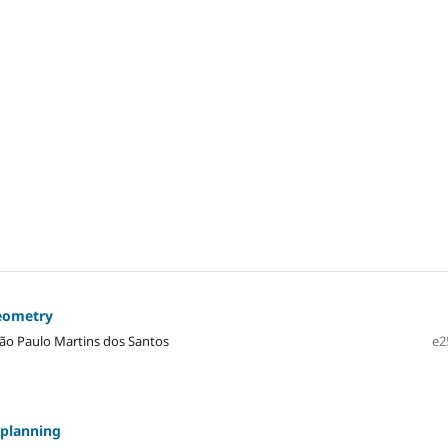
geometry
oão Paulo Martins dos Santos
e2
 planning